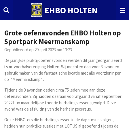
Ga
EHBO HOLTEN
direct
naar
de
hoofdinhoud
Grote oefenavonden EHBO Holten op
Sportpark Meermanskamp
Gepubliceerd op 29 april 2023 om 13:23
De jaarlijkse praktijk oefenavonden werden dit jaar georganiseerd
i.s.m. voerbalvereniging Holten. Wij mochten daarvoor 3 avonden
gebruik maken van de fantastische locatie met alle voorzieningen
op “Meermanskamp” .
Tijdens de 3 avonden deden circa 75 leden mee aan deze
oefenavonden. Zij hadden daaraan voorafgaand vanaf september
2022 hun maandelijkse theorie herhalingslessen gevolgd. Deze
avond was de afsluiting van de herhalingscursus.
Onze EHBO-ers die herhalingslessen in de dagcursus volgen,
hadden hun praktijksituaties met LOTUS al geoefend tijdens de