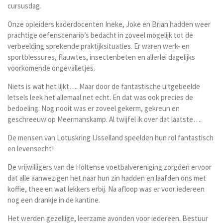
cursusdag.
Onze opleiders kaderdocenten Ineke, Joke en Brian hadden weer
prachtige oefenscenario’s bedacht in zoveel mogelijk tot de
verbeelding sprekende praktijksituaties. Er waren werk- en
sportblessures, flauwtes, insectenbeten en allerlei dagelijks
voorkomende ongevalletjes.
Niets is wat het lijkt…. Maar door de fantastische uitgebeelde
letsels leek het allemaal net echt. En dat was ook precies de
bedoeling. Nog nooit was er zoveel gekerm, gekreun en
geschreeuw op Meermanskamp. Al twijfel ik over dat laatste….
De mensen van Lotuskring IJsselland speelden hun rol fantastisch
en levensecht!
De vrijwilligers van de Holtense voetbalvereniging zorgden ervoor
dat alle aanwezigen het naar hun zin hadden en laafden ons met
koffie, thee en wat lekkers erbij. Na afloop was er voor iedereen
nog een drankje in de kantine.
Het werden gezellige, leerzame avonden voor iedereen. Bestuur