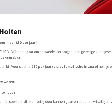
Holten
or maar €10 per jaar!
EHBO. Of het nu gaat om de wandelvierdaagse, een gezellige kleedjesm
dus onmisbaar.
 aan bij. Voor slechts
€10 per jaar (via automatische incasso)
help je 
 verzorgen
n
r te houden
én sportactiviteiten veilig door kunnen gaan en dat onze vrijwilligers a