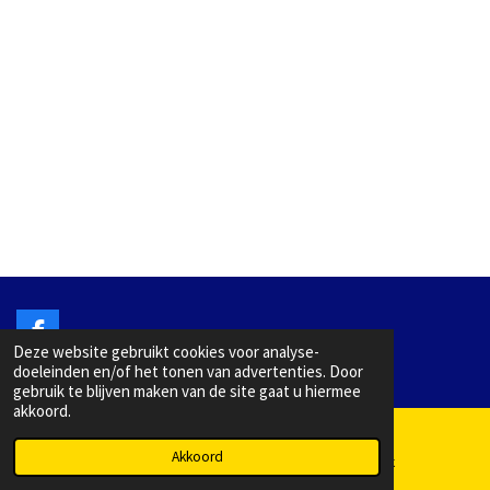
F
Deze website gebruikt cookies voor analyse-
a
©KNV EHBO-vereniging Holten 2025
doeleinden en/of het tonen van advertenties. Door
c
gebruik te blijven maken van de site gaat u hiermee
e
akkoord.
b
o
o
Akkoord
E-mailadres
Facebook
k